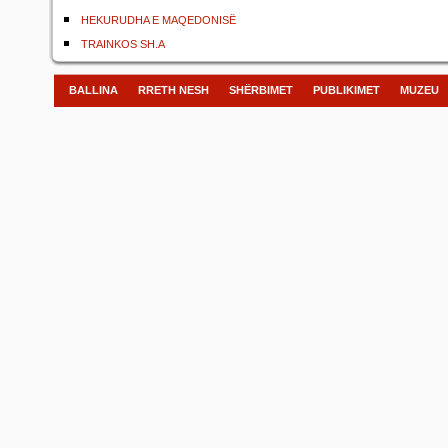
HEKURUDHA E MAQEDONISË
TRAINKOS SH.A
BALLINA
RRETH NESH
SHËRBIMET
PUBLIKIMET
MUZEU