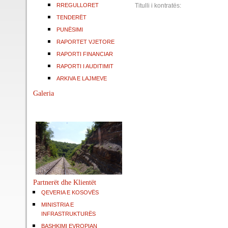
RREGULLORET
Titulli i kontratës:
TENDERËT
PUNËSIMI
RAPORTET VJETORE
RAPORTI FINANCIAR
RAPORTI I AUDITIMIT
ARKIVA E LAJMEVE
Galeria
Partnerët dhe Klientët
QEVERIA E KOSOVËS
MINISTRIA E
INFRASTRUKTURËS
BASHKIMI EVROPIAN