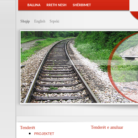
BALLINA
RRETH NESH
SHËRBIMET
Shqip
English
Srpski
Tenderët e anuluar
Tenderët
PROJEKTET