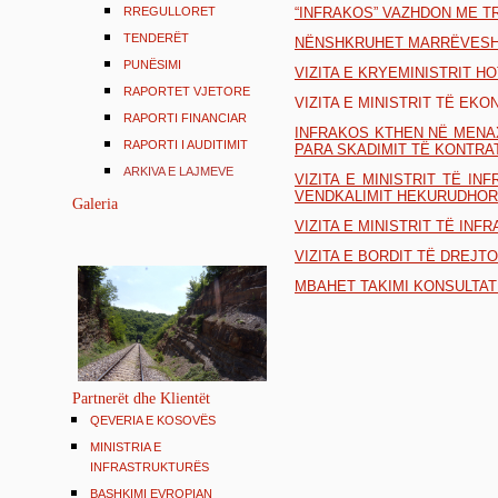
RREGULLORET
“INFRAKOS” VAZHDON ME T
TENDERËT
NËNSHKRUHET MARRËVESHJ
PUNËSIMI
VIZITA E KRYEMINISTRIT H
RAPORTET VJETORE
VIZITA E MINISTRIT TË EK
RAPORTI FINANCIAR
INFRAKOS KTHEN NË MENAX
RAPORTI I AUDITIMIT
PARA SKADIMIT TË KONTRA
ARKIVA E LAJMEVE
VIZITA E MINISTRIT TË I
VENDKALIMIT HEKURUDHOR
Galeria
VIZITA E MINISTRIT TË IN
VIZITA E BORDIT TË DREJT
MBAHET TAKIMI KONSULTATI
Partnerët dhe Klientët
QEVERIA E KOSOVËS
MINISTRIA E
INFRASTRUKTURËS
BASHKIMI EVROPIAN