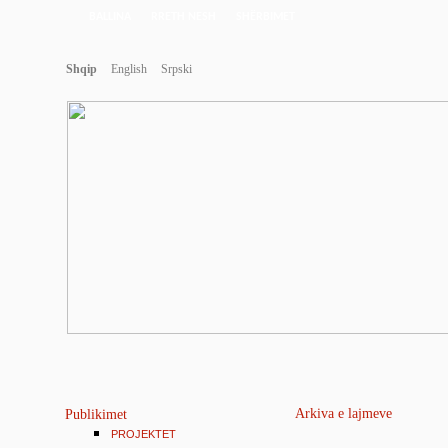
BALLINA
RRETH NESH
SHËRBIMET
Shqip
English
Srpski
Arkiva e lajmeve
Publikimet
PROJEKTET