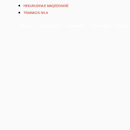
HEKURUDHA E MAQEDONISË
TRAINKOS SH.A
BALLINA
RRETH NESH
SHËRBIMET
PUBLIKIMET
MUZEU