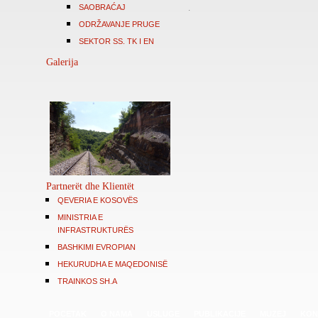
SAOBRAĆAJ
.
ODRŽAVANJE PRUGE
SEKTOR SS. TK I EN
Galerija
Partnerët dhe Klientët
QEVERIA E KOSOVËS
MINISTRIA E
INFRASTRUKTURËS
BASHKIMI EVROPIAN
HEKURUDHA E MAQEDONISË
TRAINKOS SH.A
POCETAK
O NAMA
USLUGE
PUBLIKACIJE
MUZEJ
KON