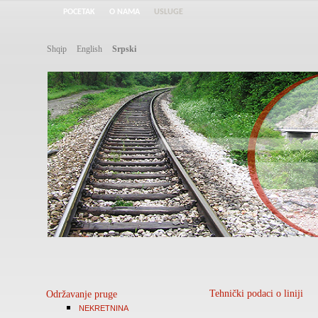
POCETAK
O NAMA
USLUGE
Shqip
English
Srpski
Tehnički podaci o liniji
Održavanje pruge
NEKRETNINA