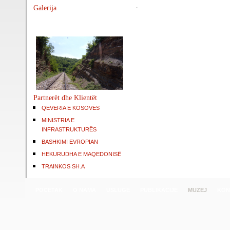
.
Galerija
Partnerët dhe Klientët
QEVERIA E KOSOVËS
MINISTRIA E
INFRASTRUKTURËS
BASHKIMI EVROPIAN
HEKURUDHA E MAQEDONISË
TRAINKOS SH.A
POCETAK
O NAMA
USLUGE
PUBLIKACIJE
MUZEJ
KON