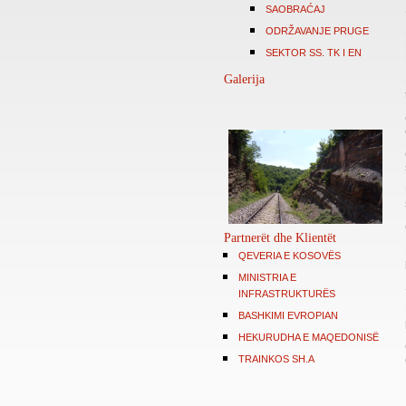
SAOBRAĆAJ
ODRŽAVANJE PRUGE
SEKTOR SS. TK I EN
Galerija
Partnerët dhe Klientët
QEVERIA E KOSOVËS
MINISTRIA E
INFRASTRUKTURËS
BASHKIMI EVROPIAN
HEKURUDHA E MAQEDONISË
TRAINKOS SH.A