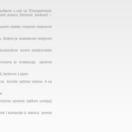
 pušteno u rad sa “Energoinvest-
čkom pravcu Đeneral Janković –
anim elektro relejnim sistemom
ma. Sistem je snabdeven relejnom
obezbeđene novim elektronskim
zvrsena je instalacija opreme
Dj.Jankovic-Lipjan.
ca koriste opticko vlakne. A za
a.
misione opreme (aktivni uredjaj)
trole I komande iz stanica prema