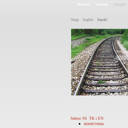
POCETAK
O NAMA
USLUGE
Shqip
English
Srpski
Sektor SS. TK i EN
NEKRETNINA