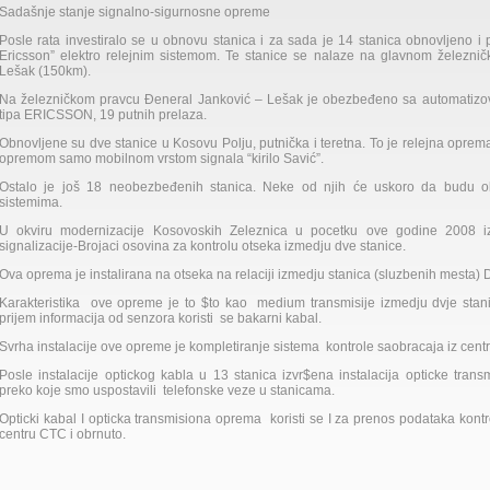
Sadašnje stanje signalno-sigurnosne opreme
Posle rata investiralo se u obnovu stanica i za sada je 14 stanica obnovljeno i
Ericsson” elektro relejnim sistemom. Te stanice se nalaze na glavnom železni
Lešak (150km).
Na železničkom pravcu Đeneral Janković – Lešak je obezbeđeno sa automatizov
tipa ERICSSON, 19 putnih prelaza.
Obnovljene su dve stanice u Kosovu Polju, putnička i teretna. To je relejna opre
opremom samo mobilnom vrstom signala “kirilo Savić”.
Ostalo je još 18 neobezbeđenih stanica. Neke od njih će uskoro da budu 
sistemima.
U okviru modernizacije Kosovoskih Zeleznica u pocetku ove godine 2008 i
signalizacije-Brojaci osovina za kontrolu otseka izmedju dve stanice.
Ova oprema je instalirana na otseka na relaciji izmedju stanica (sluzbenih mesta) 
Karakteristika ove opreme je to $to kao medium transmisije izmedju dvje stani
prijem informacija od senzora koristi se bakarni kabal.
Svrha instalacije ove opreme je kompletiranje sistema kontrole saobracaja iz centr
Posle instalacije optickog kabla u 13 stanica izvr$ena instalacija opticke trans
preko koje smo uspostavili telefonske veze u stanicama.
Opticki kabal I opticka transmisiona oprema koristi se I za prenos podataka kon
centru CTC i obrnuto.