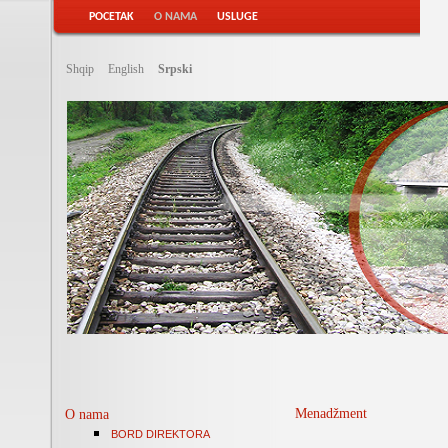
POCETAK
O NAMA
USLUGE
Shqip
English
Srpski
Menadžment
O nama
BORD DIREKTORA