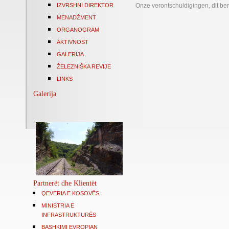
IZVRSHNI DIREKTOR
Onze verontschuldigingen, dit ber
MENADŽMENT
ORGANOGRAM
AKTIVNOST
GALERIJA
ŽELEZNIŠKA REVIJE
LINKS
Galerija
Partnerët dhe Klientët
QEVERIA E KOSOVËS
MINISTRIA E
INFRASTRUKTURËS
BASHKIMI EVROPIAN