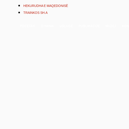
HEKURUDHA E MAQEDONISË
TRAINKOS SH.A
POCETAK
O NAMA
USLUGE
PUBLIKACIJE
MUZEJ
KON