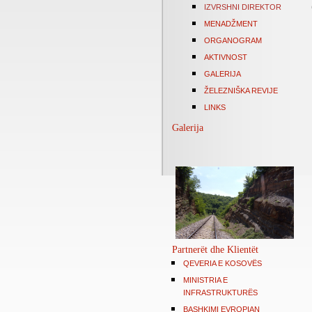
IZVRSHNI DIREKTOR
MENADŽMENT
ORGANOGRAM
AKTIVNOST
GALERIJA
ŽELEZNIŠKA REVIJE
LINKS
Galerija
Partnerët dhe Klientët
QEVERIA E KOSOVËS
MINISTRIA E
INFRASTRUKTURËS
BASHKIMI EVROPIAN