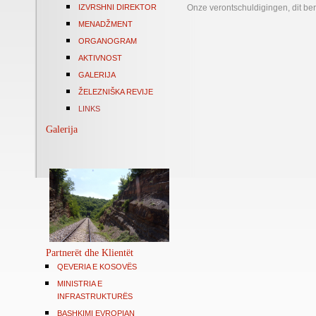
IZVRSHNI DIREKTOR
Onze verontschuldigingen, dit ber
MENADŽMENT
ORGANOGRAM
AKTIVNOST
GALERIJA
ŽELEZNIŠKA REVIJE
LINKS
Galerija
Partnerët dhe Klientët
QEVERIA E KOSOVËS
MINISTRIA E
INFRASTRUKTURËS
BASHKIMI EVROPIAN