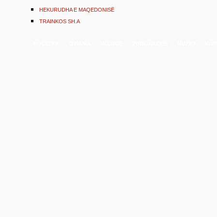
HEKURUDHA E MAQEDONISË
TRAINKOS SH.A
POCETAK
O NAMA
USLUGE
PUBLIKACIJE
MUZEJ
KON