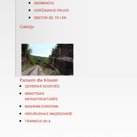
SAOBRAĆAJ
ODRŽAVANJE PRUGE
SEKTOR SS. TK I EN
Galerija
Partnerët dhe Klientët
QEVERIA E KOSOVËS
MINISTRIA E
INFRASTRUKTURËS
BASHKIMI EVROPIAN
HEKURUDHA E MAQEDONISË
TRAINKOS SH.A
POCETAK
O NAMA
USLUGE
PUBLIKACIJE
MUZEJ
KON