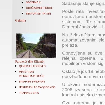
SAOBRAĆAJ
Sadašnje stanje sig
ODRŽAVANJE PRUGE
Posle rata investir
SEKTOR SS. TK I EN
obnovljeno i pušteno
Galerija
sistemom. Te stan
Đeneral Janković – 
Na železničkom pra
automatizovanim ele
prelaza.
Obnovljene su dve s
relejna oprema. 
Partnerët dhe Klientët
mobilnom vrstom signa
QEVERIA E KOSOVËS
Ostalo je još 18 neo
MINISTRIA E
obezbeđene novim el
INFRASTRUKTURËS
BASHKIMI EVROPIAN
U okviru moderniza
HEKURUDHA E MAQEDONISË
2008 izvrsena je in
TRAINKOS SH.A
kontrolu otseka izmed
Ova oprema je inst