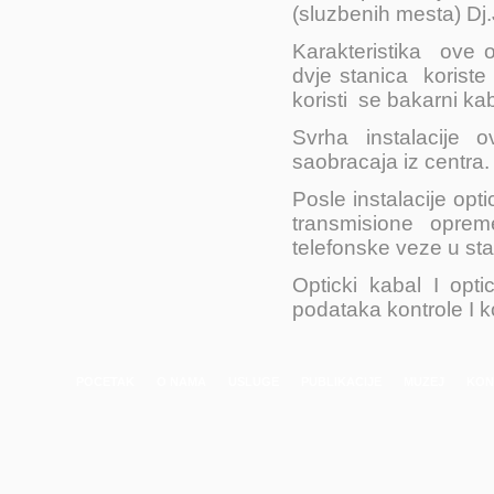
(sluzbenih mesta) Dj.
Karakteristika ove 
dvje stanica koriste
koristi se bakarni kab
Svrha instalacije 
saobracaja iz centra.
Posle instalacije opt
transmisione oprem
telefonske veze u st
Opticki kabal I opt
podataka kontrole I 
POCETAK
O NAMA
USLUGE
PUBLIKACIJE
MUZEJ
KON