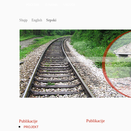
POCETAK
O NAMA
USLUGE
Shqip
English
Srpski
Publikacije
Publikacije
PROJEKT