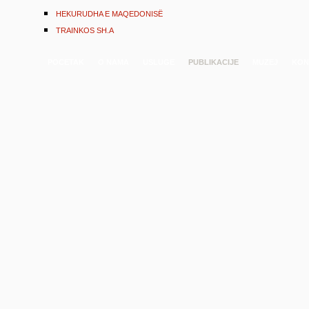
HEKURUDHA E MAQEDONISË
TRAINKOS SH.A
POCETAK
O NAMA
USLUGE
PUBLIKACIJE
MUZEJ
KON