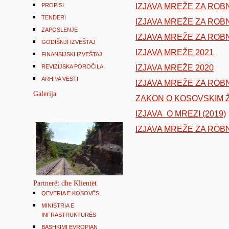
PROPISI
IZJAVA MREŽE ZA ROBN
TENDERI
IZJAVA MREŽE ZA ROBN
ZAPOSLENJE
IZJAVA MREŽE ZA ROBN
GODIŠNJI IZVEŠTAJ
IZJAVA MRE
Ž
E 2021
FINANSIJSKI IZVEŠTAJ
REVIZIJSKA POROČILA
IZJAVA MRE
Ž
E 2020
ARHIVA VESTI
IZJAVA MREŽE ZA ROBN
Galerija
ZAKON O KOSOVSKIM 
IZJAVA O MREZI (2019)
IZJAVA MREŽE ZA ROBN
Partnerët dhe Klientët
QEVERIA E KOSOVËS
MINISTRIA E
INFRASTRUKTURËS
BASHKIMI EVROPIAN