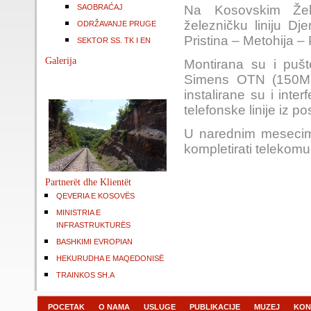
SAOBRAĆAJ
Na Kosovskim Žel
železničku liniju Dj
ODRŽAVANJE PRUGE
Pristina – Metohija –
SEKTOR SS. TK I EN
Galerija
Montirana su i pušt
Simens OTN (150Mb/
instalirane su i in
telefonske linije i
U narednim mesecima
kompletirati teleko
Partnerët dhe Klientët
QEVERIA E KOSOVËS
MINISTRIA E
INFRASTRUKTURËS
BASHKIMI EVROPIAN
HEKURUDHA E MAQEDONISË
TRAINKOS SH.A
POCETAK
O NAMA
USLUGE
PUBLIKACIJE
MUZEJ
KON