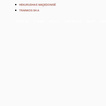
HEKURUDHA E MAQEDONISË
TRAINKOS SH.A
POCETAK
O NAMA
USLUGE
PUBLIKACIJE
MUZEJ
KON