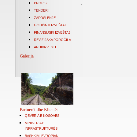
PROPISI
.
TENDERI
ZAPOSLENJE
GODIŠNJI IZVEŠTAJ
FINANSIJSKI IZVEŠTAJ
REVIZIJSKA POROČILA
ARHIVA VESTI
Galerija
Partnerët dhe Klientët
QEVERIA E KOSOVËS
MINISTRIA E
INFRASTRUKTURËS
BASHKIMI EVROPIAN