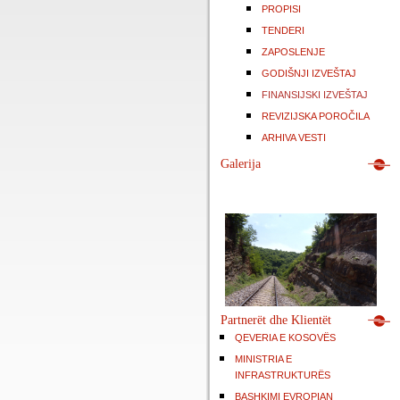
PROPISI
TENDERI
ZAPOSLENJE
GODIŠNJI IZVEŠTAJ
FINANSIJSKI IZVEŠTAJ
REVIZIJSKA POROČILA
ARHIVA VESTI
Galerija
Partnerët dhe Klientët
QEVERIA E KOSOVËS
MINISTRIA E
INFRASTRUKTURËS
BASHKIMI EVROPIAN