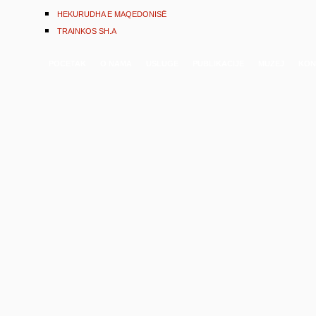
HEKURUDHA E MAQEDONISË
TRAINKOS SH.A
POCETAK
O NAMA
USLUGE
PUBLIKACIJE
MUZEJ
KON