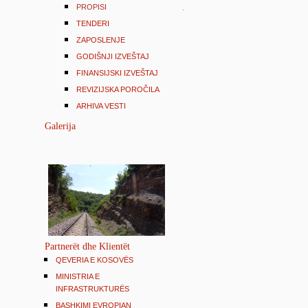
PROPISI
.
TENDERI
ZAPOSLENJE
GODIŠNJI IZVEŠTAJ
FINANSIJSKI IZVEŠTAJ
REVIZIJSKA POROČILA
ARHIVA VESTI
Galerija
Partnerët dhe Klientët
QEVERIA E KOSOVËS
MINISTRIA E
INFRASTRUKTURËS
BASHKIMI EVROPIAN