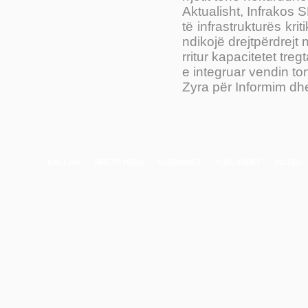
Aktualisht, Infrakos
të infrastrukturës kri
ndikojë drejtpërdrejt
rritur kapacitetet tr
e integruar vendin to
Zyra për Informim dh
BALLINA
RRETH NESH
SHËRBIMET
PUBLIKIMET
MUZEU