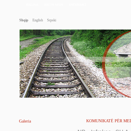
BALLINA
RRETH NESH
SHËRBIMET
Shqip
English
Srpski
KOMUNIKATË PËR MEDIA 
Galeria