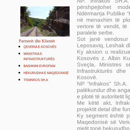
NP. Infrakos SH.A
përshpejtohet mode
Ndërmarrja Publike “I
në menaxhim të plot
veriore të vendit, të
paralele serbe.
Sot janë vendosur
Partnerët dhe Klientët
Leposaviq, Leshak dh
QEVERIA E KOSOVËS
Ky aksion u realizu
MINISTRIA E
Kosovës z. Albin Kur
INFRASTRUKTURËS
Sveçla, Ministres s
BASHKIMI EVROPIAN
Infrastrukturës dhe
HEKURUDHA E MAQEDONISË
Kosovë.
TRAINKOS SH.A
NP “Infrakos” Sh.A.
palëkundur dhe angazh
e plotë të autoritetit 
Me këtë akt, Infrak
projektit detal dhe f
Ky segment është pje
Maqedonisë së Veriut
rrjetit tonë hekurudh