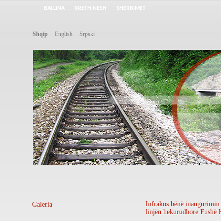
BALLINA
RRETH NESH
SHËRBIMET
Shqip
English
Srpski
Infrakos bënë inaugurimin 
Galeria
linjën hekurudhore Fushë 