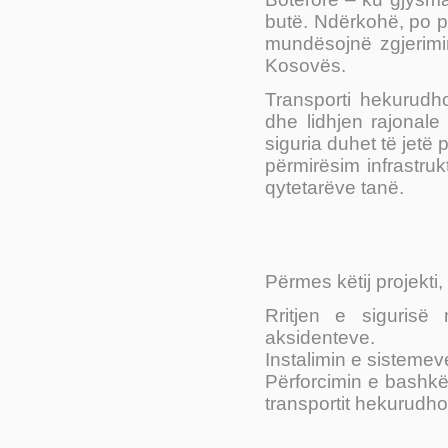
butë. Ndërkohë, po p
mundësojnë zgjerimin 
Kosovës.
Transporti hekurudho
dhe lidhjen rajonale
siguria duhet të jetë 
përmirësim infrastruk
qytetarëve tanë.
Përmes këtij projekti
Rritjen e sigurisë
aksidenteve.
Instalimin e sistemev
Përforcimin e bashkë
transportit hekurudho