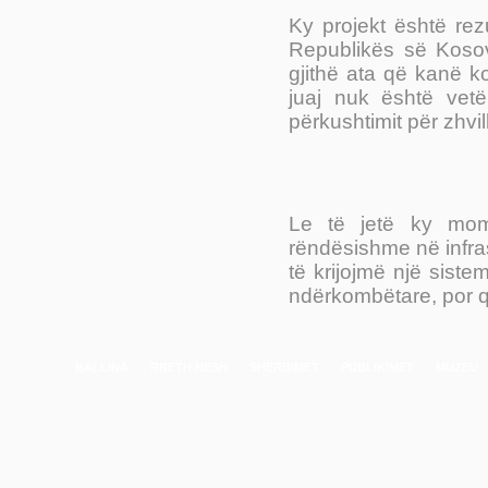
Ky projekt është re
Republikës së Kosov
gjithë ata që kanë ko
juaj nuk është vet
përkushtimit për zhvi
Le të jetë ky mome
rëndësishme në infra
të krijojmë një sis
ndërkombëtare, por q
BALLINA
RRETH NESH
SHËRBIMET
PUBLIKIMET
MUZEU