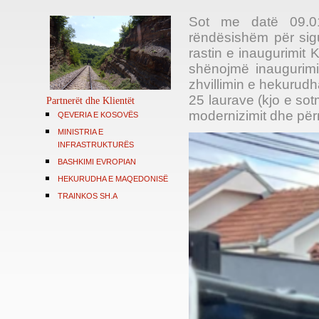
Sot me datë 09.01
rëndësishëm për sig
rastin e inaugurimit 
shënojmë inaugurimi
zhvillimin e hekurudha
25 laurave (kjo e sot
Partnerët dhe Klientët
modernizimit dhe përm
QEVERIA E KOSOVËS
MINISTRIA E
INFRASTRUKTURËS
BASHKIMI EVROPIAN
HEKURUDHA E MAQEDONISË
TRAINKOS SH.A