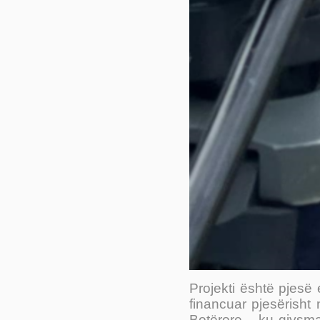
Projekti është pjesë 
financuar pjesërish
Botërore – ku gjysma 