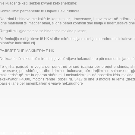
Në kuadër të këtij sektori kryhen këto shërbime:
Kontrollimet permanente te Linjave Hekurudhore:
Ndërrimi i shinave me kokë te konsumuar, i traversave, i traversave në ndërruese
dhe materialit të imët për binar, si dhe bëhet kontrolli dhe matja e ndërrueseve dh
Rregullimi i gjeometrisë se binarit me makina pllaser;
Mirëmbajtja e objekteve të HK si dhe mirëmbajtja e nxehjes qendrore të lokaleve 
binarëve Industrial etj.
PAJISJET DHE MAKINERIA E HK
Në kuadër të sektorit të mirëmbajtjeve të vijave hekurudhore për momentin janë në
Të gjitha pajisjet e vogla për punët në binarë (pajisja për prerjet e shinës, s
traversave, për shtrëngim dhe lirimin e bulonave, për drejtimin e shinave në gja
makinerisë që me to operon shërbimi i mekanizimit ka në posedim këto makina:
ekskavator T-4300, motor i rëndë Robell Nr. 5417 si dhe 8 motorë të lehtë (drez
pajisje janë për mirëmbajtjen e vijave hekurudhore
IMET
PUBLIKIMET
MUZEU
KONTAKTI