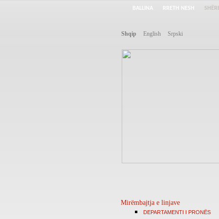
BALLINA
RRETH NESH
SHËR
Shqip
English
Srpski
Mirëmbajtja e linjave
DEPARTAMENTI I PRONËS