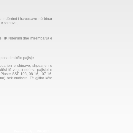
, ndërrimi i traversave në binar
e e shinave;
të HK Ndërtimi dhe mirëmbajtja e
 posedim këto pajisje:
hpuarjen e shinave, shpuarjen e
tësi të vogla) ndërsa pajisjet e
 Plaser SSP-103, 08-16, 07-16,
ina) hekurudhore. Të gjitha këto
Powered By:
PROBIT