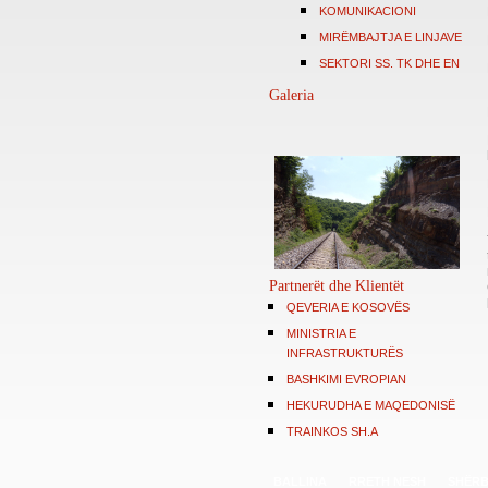
KOMUNIKACIONI
MIRËMBAJTJA E LINJAVE
SEKTORI SS. TK DHE EN
Galeria
Partnerët dhe Klientët
QEVERIA E KOSOVËS
MINISTRIA E
INFRASTRUKTURËS
BASHKIMI EVROPIAN
HEKURUDHA E MAQEDONISË
TRAINKOS SH.A
BALLINA
RRETH NESH
SHËRB